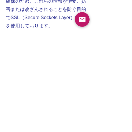
確保のため、これらの情報が傍受、妨
害または改ざんされることを防ぐ目的
でSSL（Secure Sockets Layer）技術
を使用しております。
当サイトは、すべて常時 SSL 化され、
転送データは HTTPS と TLS 1.2のプ
ロトコルによって暗号化されます。
Cookie(クッキー)の使用について
Cookie（クッキー）は、お客様のサイ
ト閲覧履歴をお客様のコンピュータに
保存しておく仕組みです。
お客様はCookie（クッキー）を無効に
することで収集を拒否することができ
ます。お使いのブラウザの設定をご確
認ください。ただし、Cookie（クッキ
ー）を拒否した場合、当サイトのいく